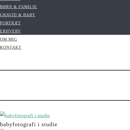
BØRN & FAMILIE
GRAVID & BABY
PORTRÆT
ERHVERV
OM MIG
KONTAKT
babyfotografi i studie