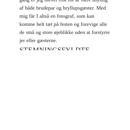
af både brudepar og bryllupsgæster. Med
mig får I altså en fotograf, som kan
komme helt tæt på festen og forevige alle
de små og store øjeblikke uden at forstyrre
jer eller gæsterne.
STEMNINGSFYLDTE
BILLEDER AF
BRUDEPARRET
Jeg bruger både min intuition og min
mangeårige erfaring for at vurdere, hvilke
brudepar-billeder, vi skal tage. Jeg hjælper
jer med at skabe de optimale rammer for
at få stemningen til at skinne igennem på
fotografierne. Jeg formår at indkapsle jeres