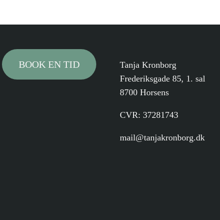
BOOK EN TID
Tanja Kronborg
Frederiksgade 85, 1. sal
8700 Horsens
CVR: 37281743
mail@tanjakronborg.dk