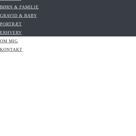
BØRN & FAMILIE
GRAVID & BABY
PORTRÆT
ERHVERV
OM MIG
KONTAKT