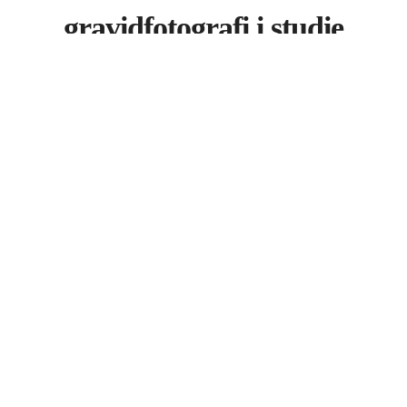
gravidfotografi i studie
Recent Portfolios
babyfotografi i studie
børnefotografi i studie
mor og barn fotografi i studie