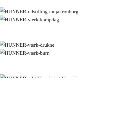
Det fotografiske værk HUNNER er et samarbejde mellem
den visuelle antropolog og fotograf Tanja Kronborg Hansen
og otte inspirerende horsensianere. Tanja Kronborg Hansen
har været facilitator i processen, hvor ‘hunnernes’ opgave var
at bearbejde deres portrætter for at visualisere deres følelser
og erfaringer i forhold til anti-ligestilling.