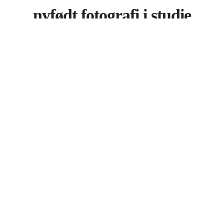
nyfødt fotografi i studie
Recent Portfolios
babyfotografi i studie
børnefotografi i studie
mor og barn fotografi i studie